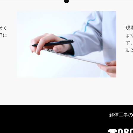
せく
現
軽に
ま
す
動
解体工事の
☎080